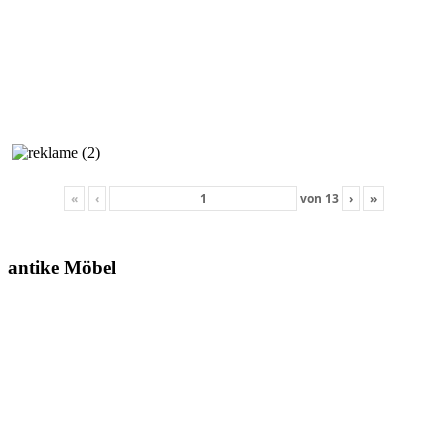
«
‹
von
13
›
»
antike Möbel