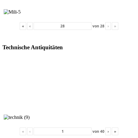
«
‹
von
28
›
»
Technische Antiquitäten
«
‹
von
40
›
»