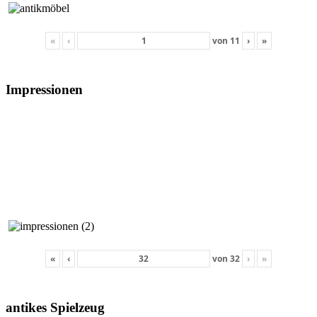
«
‹
von
11
›
»
Impressionen
«
‹
von
32
›
»
antikes Spielzeug