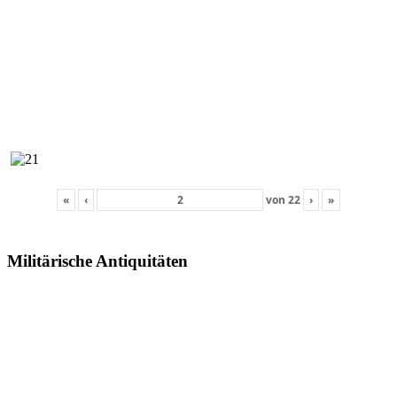
«
‹
von
22
›
»
Militärische Antiquitäten