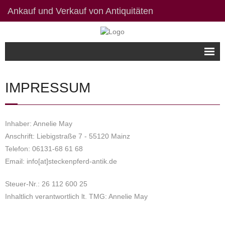
Ankauf und Verkauf von Antiquitäten
Willkommen
IMPRESSUM
Bildergalerie
Kontakt / Links
Inhaber: Annelie May
Datenschutzerklärung
Anschrift: Liebigstraße 7 - 55120 Mainz
Telefon: 06131-68 61 68
Impressum
Email: info[at]steckenpferd-antik.de
Steuer-Nr.: 26 112 600 25
Inhaltlich verantwortlich lt. TMG: Annelie May