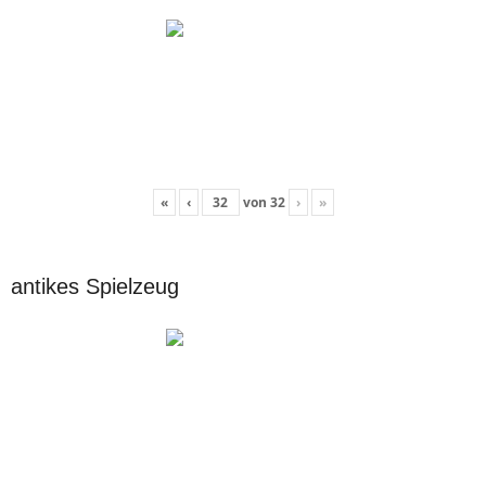
«
‹
von
32
›
»
antikes Spielzeug