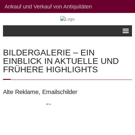
Ankauf und Verkauf von Antiquitäten
Willkommen
BILDERGALERIE – EIN
Bildergalerie
EINBLICK IN AKTUELLE UND
FRÜHERE HIGHLIGHTS
Kontakt / Links
Datenschutzerklärung
Alte Reklame, Emailschilder
Impressum