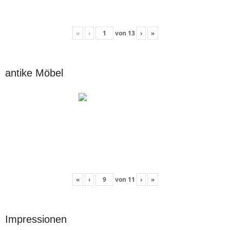
«
‹
von
13
›
»
antike Möbel
«
‹
von
11
›
»
Impressionen