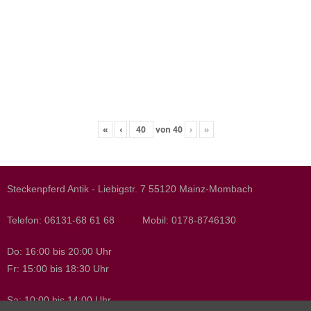
«
‹
von
40
›
»
Steckenpferd Antik - Liebigstr. 7 55120 Mainz-Mombach
Telefon: 06131-68 61 68 Mobil: 0178-8746130
Do: 16:00 bis 20:00 Uhr
Fr: 15:00 bis 18:30 Uhr
Sa: 10:00 bis 14:00 Uhr