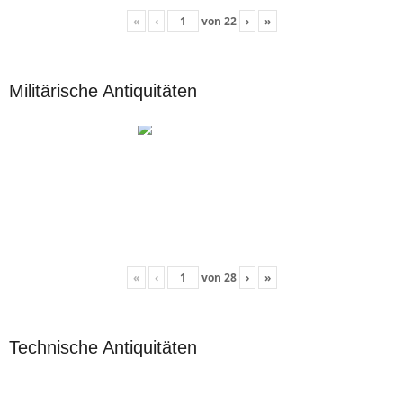
«
‹
von
22
›
»
Militärische Antiquitäten
«
‹
von
28
›
»
Technische Antiquitäten