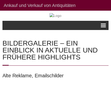
Ankauf und Verkauf von Antiquitäten
Willkommen
BILDERGALERIE – EIN
Bildergalerie
EINBLICK IN AKTUELLE UND
FRÜHERE HIGHLIGHTS
Kontakt / Links
Datenschutzerklärung
Alte Reklame, Emailschilder
Impressum