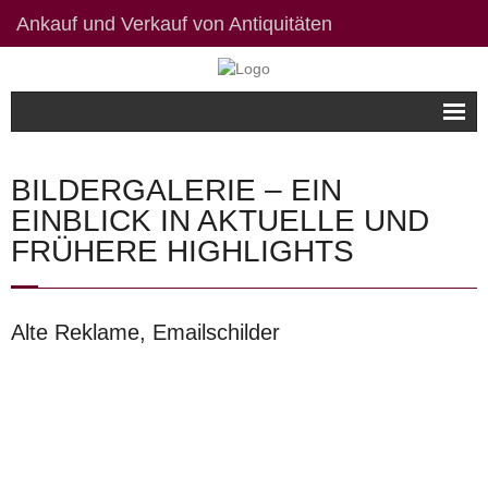
Ankauf und Verkauf von Antiquitäten
Willkommen
BILDERGALERIE – EIN
Bildergalerie
EINBLICK IN AKTUELLE UND
FRÜHERE HIGHLIGHTS
Kontakt / Links
Datenschutzerklärung
Alte Reklame, Emailschilder
Impressum