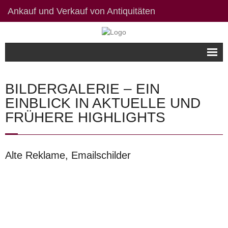
Ankauf und Verkauf von Antiquitäten
Willkommen
BILDERGALERIE – EIN
Bildergalerie
EINBLICK IN AKTUELLE UND
FRÜHERE HIGHLIGHTS
Kontakt / Links
Datenschutzerklärung
Alte Reklame, Emailschilder
Impressum