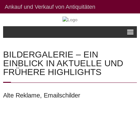
Ankauf und Verkauf von Antiquitäten
Willkommen
BILDERGALERIE – EIN
Bildergalerie
EINBLICK IN AKTUELLE UND
FRÜHERE HIGHLIGHTS
Kontakt / Links
Datenschutzerklärung
Alte Reklame, Emailschilder
Impressum