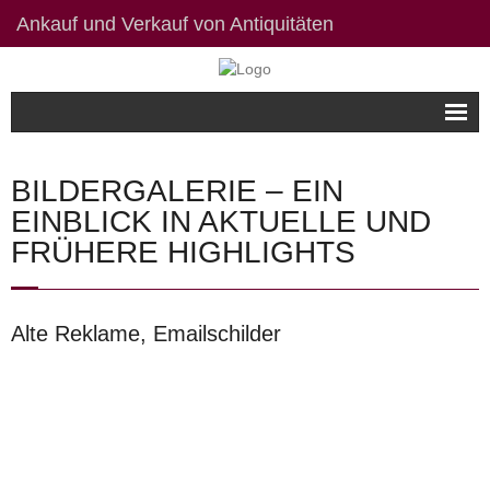
Ankauf und Verkauf von Antiquitäten
Willkommen
BILDERGALERIE – EIN
Bildergalerie
EINBLICK IN AKTUELLE UND
FRÜHERE HIGHLIGHTS
Kontakt / Links
Datenschutzerklärung
Alte Reklame, Emailschilder
Impressum