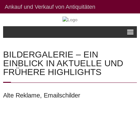
Ankauf und Verkauf von Antiquitäten
Willkommen
BILDERGALERIE – EIN
Bildergalerie
EINBLICK IN AKTUELLE UND
FRÜHERE HIGHLIGHTS
Kontakt / Links
Datenschutzerklärung
Alte Reklame, Emailschilder
Impressum