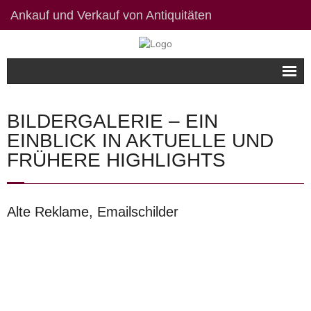
Ankauf und Verkauf von Antiquitäten
Willkommen
BILDERGALERIE – EIN
Bildergalerie
EINBLICK IN AKTUELLE UND
FRÜHERE HIGHLIGHTS
Kontakt / Links
Datenschutzerklärung
Alte Reklame, Emailschilder
Impressum