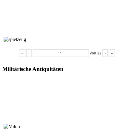
«
‹
von
22
›
»
Militärische Antiquitäten