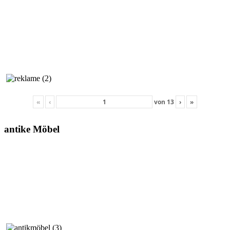
«
‹
von
13
›
»
antike Möbel