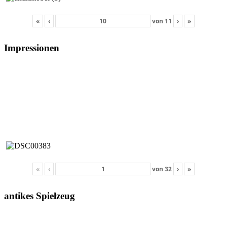
«
‹
von
11
›
»
Impressionen
«
‹
von
32
›
»
antikes Spielzeug