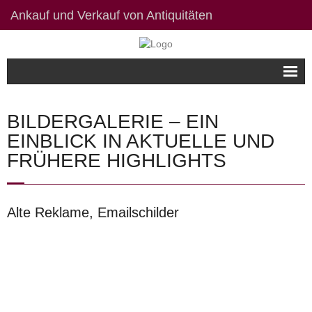
Ankauf und Verkauf von Antiquitäten
Willkommen
BILDERGALERIE – EIN
Bildergalerie
EINBLICK IN AKTUELLE UND
FRÜHERE HIGHLIGHTS
Kontakt / Links
Datenschutzerklärung
Alte Reklame, Emailschilder
Impressum