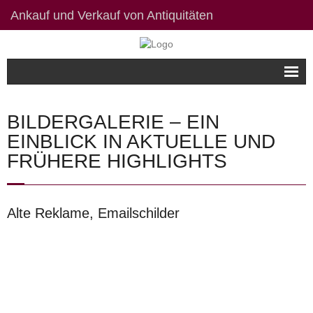
Ankauf und Verkauf von Antiquitäten
Willkommen
BILDERGALERIE – EIN
Bildergalerie
EINBLICK IN AKTUELLE UND
FRÜHERE HIGHLIGHTS
Kontakt / Links
Datenschutzerklärung
Alte Reklame, Emailschilder
Impressum